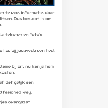
n te veel informatie. daar
itsen. Dus besloot ik om
.
lle teksten en foto's
at ze bij jouwweb een heel
ame bij zit, nu kan je hem
kosten.
f dat gelijk aan.
d fasioned way.
ltjes overgezet