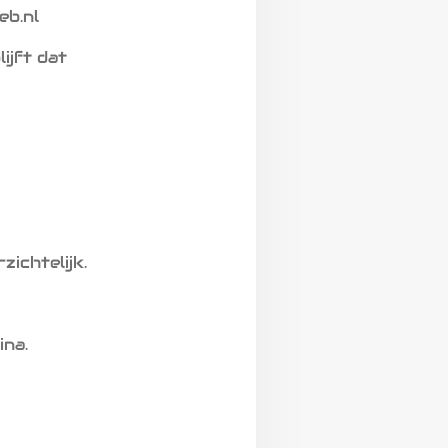
eb.nl
ijft dat
ichtelijk.
ina.