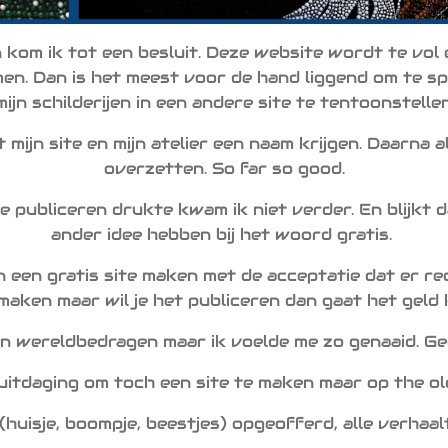
kom ik tot een besluit. Deze website wordt te vol e
en. Dan is het meest voor de hand liggend om te spl
mijn schilderijen in een andere site te tentoonstellen
 mijn site en mijn atelier een naam krijgen. Daarna a
overzetten. So far so good.
e publiceren drukte kwam ik niet verder. En blijkt d
ander idee hebben bij het woord gratis.
een gratis site maken met de acceptatie dat er recl
 maken maar wil je het publiceren dan gaat het geld 
n wereldbedragen maar ik voelde me zo genaaid. Gee
 uitdaging om toch een site te maken maar op the ol
(huisje, boompje, beestjes) opgeofferd, alle verhaa