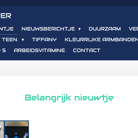
IER
WTJE
NIEUWSBERICHTJE
DUURZAAM
VE
 TEEN.
TIFFANY
KLEURRIJKE ARMBANDE
 5
ARBEIDSVITAMINE
CONTACT
Belangrijk nieuwtje