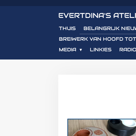
Ga
EVERTDINA'S ATEL
direct
naar
THUIS
BELANGRIJK NIEU
de
hoofdinhoud
BREIWERK VAN HOOFD TOT
MEDIA
LINKIES
RADIO