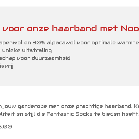
 voor onze haarband met Noo
apenwol en 30% alpacawol voor optimale warmte
 unieke uitstraling
chap voor duurzaamheid
evrij
 jouw garderobe met onze prachtige haarband. 
iteit en stijl die Fantastic Socks te bieden heeft
15.00