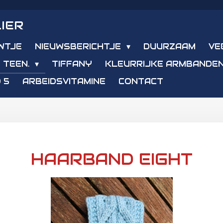
IER
WTJE
NIEUWSBERICHTJE
DUURZAAM
VE
 TEEN.
TIFFANY
KLEURRIJKE ARMBANDE
 5
ARBEIDSVITAMINE
CONTACT
HAARBAND EIGHT