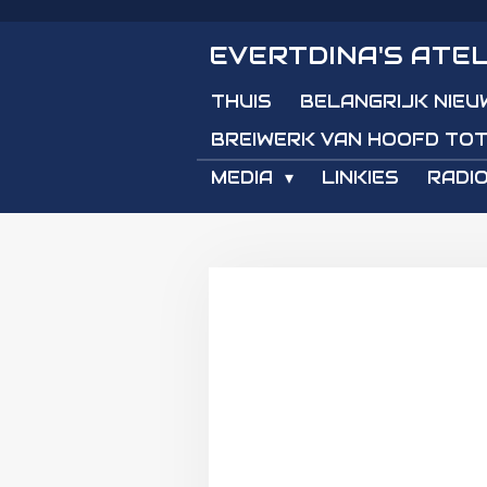
Ga
EVERTDINA'S ATEL
direct
naar
THUIS
BELANGRIJK NIEU
de
hoofdinhoud
BREIWERK VAN HOOFD TOT
MEDIA
LINKIES
RADIO