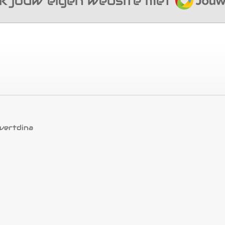
k jouw eigen website met
vertdina