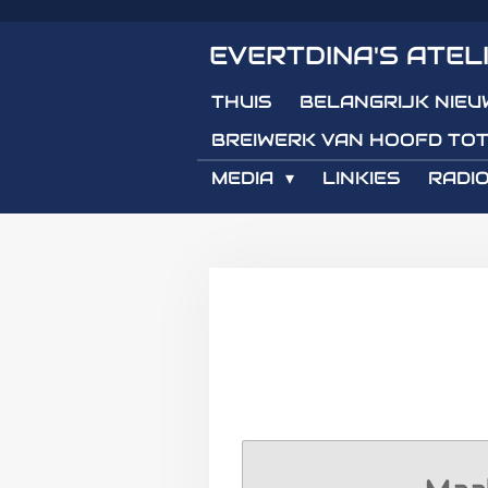
Ga
EVERTDINA'S ATEL
direct
naar
THUIS
BELANGRIJK NIEU
de
hoofdinhoud
BREIWERK VAN HOOFD TOT
MEDIA
LINKIES
RADIO