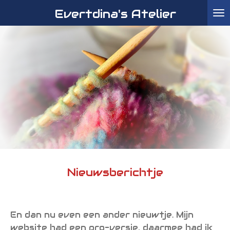
Evertdina's Atelier
Ga
direct
naar
de
hoofdinhoud
Nieuwsberichtje
En dan nu even een ander nieuwtje. Mijn
website had een pro-versie, daarmee had ik