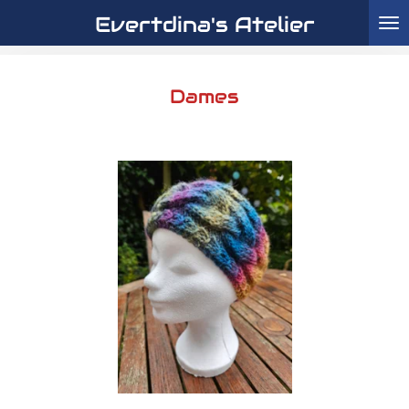
Evertdina's Atelier
Ga
direct
naar
de
Dames
hoofdinhoud