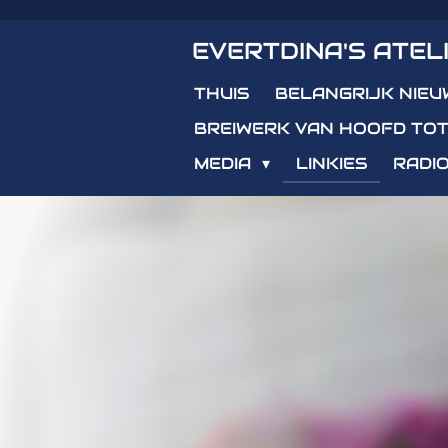
Ga
EVERTDINA'S ATEL
direct
naar
THUIS
BELANGRIJK NIEU
de
hoofdinhoud
BREIWERK VAN HOOFD TOT
MEDIA
LINKIES
RADIO