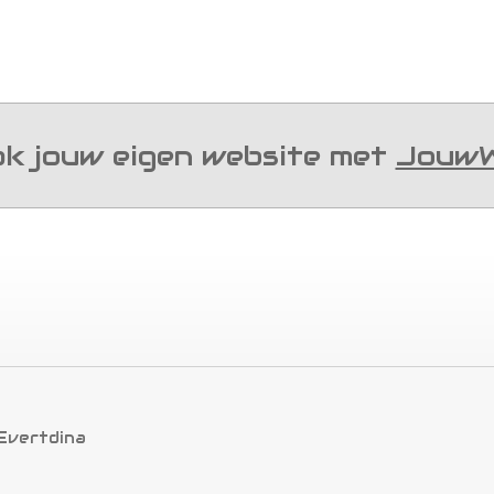
k jouw eigen website met
Jouw
Evertdina