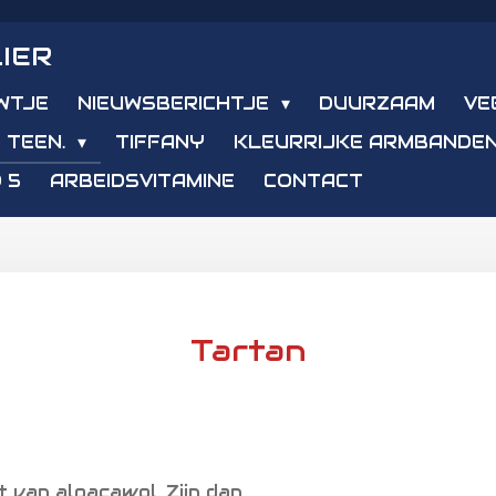
IER
WTJE
NIEUWSBERICHTJE
DUURZAAM
VE
 TEEN.
TIFFANY
KLEURRIJKE ARMBANDE
 5
ARBEIDSVITAMINE
CONTACT
Tartan
 van alpacawol. Zijn dan