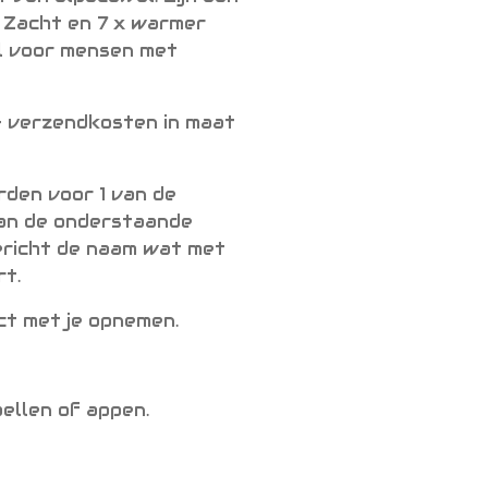
 Zacht en 7 x warmer
l voor mensen met
+ verzendkosten in maat
rden voor 1 van de
an de onderstaande
bericht de naam wat met
rt.
ct met je opnemen.
bellen of appen.