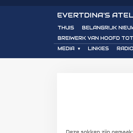
Ga
EVERTDINA'S ATEL
direct
naar
THUIS
BELANGRIJK NIEU
de
hoofdinhoud
BREIWERK VAN HOOFD TOT
MEDIA
LINKIES
RADIO
Deze sokken zijn gemaakt