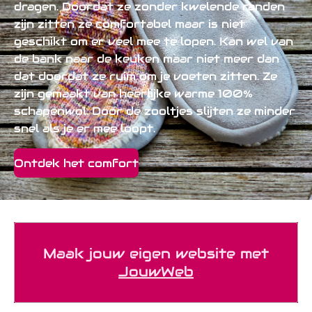
dragen. Doordat ze zonder kwelende randen
zijn zitten ze comfortabel maar is niet
geschikt om er veel mee te lopen. Kan wel van
de bank naar de keuken maar niet meer dan
dat doordat ze ruim om je voeten zitten. Ze
zijn gemaakt van heerlijke warme 100%
schapenwol. Door de zooltjes slijten ze minder
snel als je er mee loopt.
Ontdek het comfort
Maak jouw eigen website met
JouwWeb