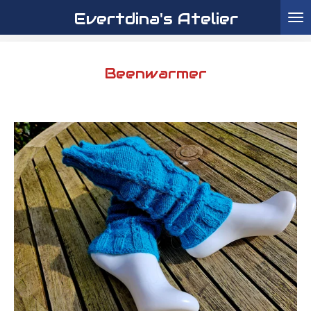
Evertdina's Atelier
Ga
direct
naar
de
Beenwarmer
hoofdinhoud