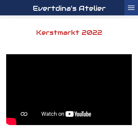
Evertdina's Atelier
Ga
direct
naar
de
Kerstmarkt 2022
hoofdinhoud