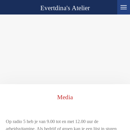
Ga
Evertdina's Atelier
direct
naar
de
hoofdinhoud
Media
Op radio 5 heb je van 9.00 tot en met 12.00 uur de
arbeidsvitamine. Als bedrijf of groep kan je een lijst in sturen