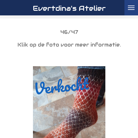
Evertdina's Atelier
Ga
direct
naar
de
46/47
hoofdinhoud
Klik op de foto voor meer informatie.