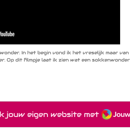
onder. In het begin vond ik het vreselijk maar van l
. Op dit filmpje laat ik zien wat een sokkenwonder 
JouwW
k jouw eigen website met