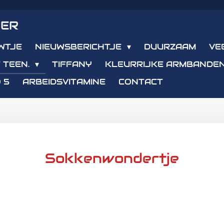
IER
WTJE
NIEUWSBERICHTJE
DUURZAAM
VE
 TEEN.
TIFFANY
KLEURRIJKE ARMBANDE
 5
ARBEIDSVITAMINE
CONTACT
Sokkenwondertje